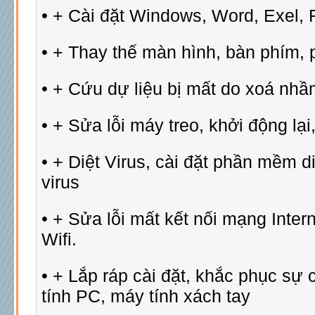
• + Cài đặt Windows, Word, Exel, F
• + Thay thế màn hình, bàn phím, p
• + Cứu dự liệu bị mất do xoá nhầm
• + Sửa lỗi máy treo, khởi động l
• + Diệt Virus, cài đặt phần mềm di
virus
• + Sửa lỗi mất kết nối mạng Inter
Wifi.
• + Lắp ráp cài đặt, khắc phục sự
tính PC, máy tính xách tay