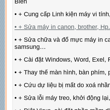
Biên
• + Cung cấp Linh kiện máy vi tính
• + Sửa máy in canon, brother, Hp..
• + Sửa chữa và đổ mực máy in ca
samsung…
• + Cài đặt Windows, Word, Exel, F
• + Thay thế màn hình, bàn phím, p
• + Cứu dự liệu bị mất do xoá nhầm
• + Sửa lỗi máy treo, khởi động l