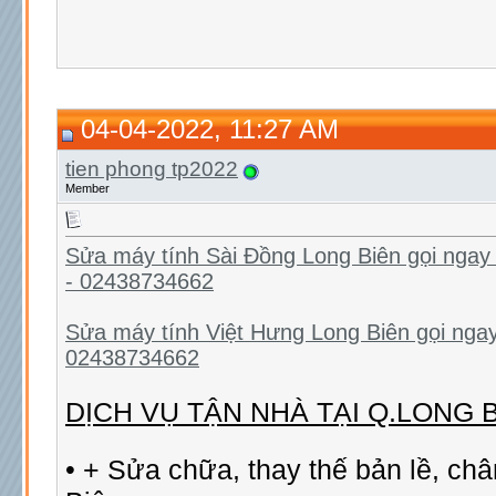
04-04-2022, 11:27 AM
tien phong tp2022
Member
Sửa máy tính Sài Đồng Long Biên gọi ngay
- 02438734662
Sửa máy tính Việt Hưng Long Biên gọi nga
02438734662
DỊCH VỤ TẬN NHÀ TẠI Q.LONG 
• + Sửa chữa, thay thế bản lề, ch