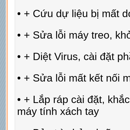
• + Cứu dự liệu bị mất d
• + Sửa lỗi máy treo, k
• + Diệt Virus, cài đặt p
• + Sửa lỗi mất kết nối 
• + Lắp ráp cài đặt, kh
máy tính xách tay