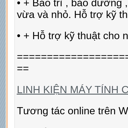
• + Bảo trì , bảo dưỡng 
vừa và nhỏ. Hỗ trợ kỹ t
• + Hỗ trợ kỹ thuật cho
==================
==
LINH KIỆN MÁY TÍNH 
Tương tác online trên W