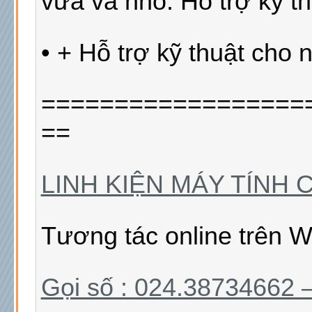
vừa và nhỏ. Hỗ trợ kỹ t
• + Hỗ trợ kỹ thuật cho
==================
==
LINH KIỆN MÁY TÍNH 
Tương tác online trên W
Gọi số : 024.38734662