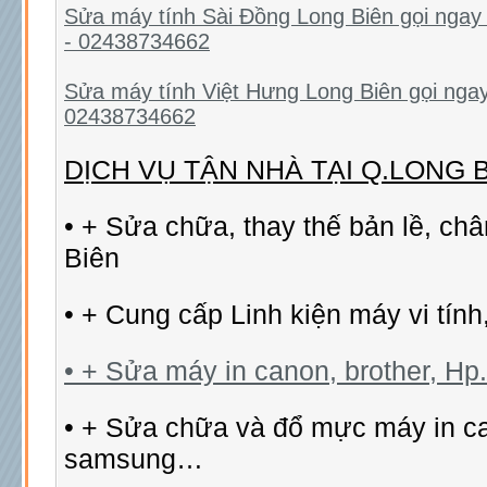
Sửa máy tính Sài Đồng Long Biên gọi ngay
- 02438734662
Sửa máy tính Việt Hưng Long Biên gọi nga
02438734662
DỊCH VỤ TẬN NHÀ TẠI Q.LONG 
• + Sửa chữa, thay thế bản lề, ch
Biên
• + Cung cấp Linh kiện máy vi tính
• + Sửa máy in canon, brother, Hp..
• + Sửa chữa và đổ mực máy in ca
samsung…