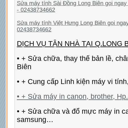
Sửa máy tính Sài Đồng Long Biên gọi ngay
- 02438734662
Sửa máy tính Việt Hưng Long Biên gọi nga
02438734662
DỊCH VỤ TẬN NHÀ TẠI Q.LONG 
• + Sửa chữa, thay thế bản lề, ch
Biên
• + Cung cấp Linh kiện máy vi tính
• + Sửa máy in canon, brother, Hp..
• + Sửa chữa và đổ mực máy in ca
samsung…