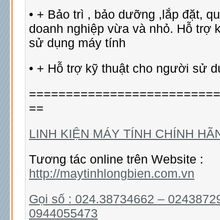
• + Bảo trì , bảo dưỡng ,lắp đặt, q
doanh nghiệp vừa và nhỏ. Hỗ trợ k
sử dụng máy tính
• + Hỗ trợ kỹ thuật cho người sử d
=========================
==
LINH KIỆN MÁY TÍNH CHÍNH HÃ
Tương tác online trên Website :
http://maytinhlongbien.com.vn
Gọi số : 024.38734662 – 0243872
0944055473