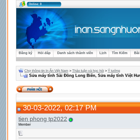
Online: 0
Đăng ký
Hỏi đáp
Danh sách thành viên
Lịch
Tìm Kiếm
Bài
Chợ thông tin In Ấn Việt Nam
>
Thảo luận và học hỏi
>
Ý tưởng
Sửa máy tính Sài Đồng Long Biên, Sửa máy tính Việt H
30-03-2022, 02:17 PM
tien phong tp2022
Member