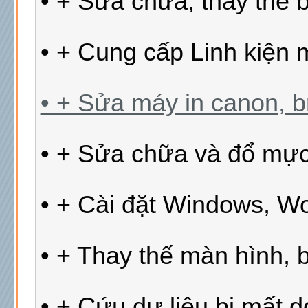
• + Sửa chữa, thay thế 
• + Cung cấp Linh kiện m
• + Sửa máy in canon, bro
• + Sửa chữa và đổ mự
• + Cài đặt Windows, Wor
• + Thay thế màn hình, 
• + Cứu dự liệu bị mất d