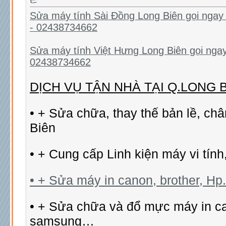
Sửa máy tính Sài Đồng Long Biên gọi ngay
- 02438734662
Sửa máy tính Việt Hưng Long Biên gọi nga
02438734662
DỊCH VỤ TẬN NHÀ TẠI Q.LONG 
• + Sửa chữa, thay thế bản lề, ch
Biên
• + Cung cấp Linh kiện máy vi tính
• + Sửa máy in canon, brother, Hp..
• + Sửa chữa và đổ mực máy in ca
samsung…