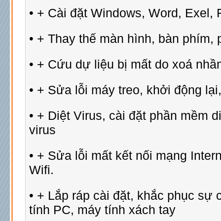
• + Cài đặt Windows, Word, Exel, F
• + Thay thế màn hình, bàn phím, p
• + Cứu dự liệu bị mất do xoá nhầm
• + Sửa lỗi máy treo, khởi động l
• + Diệt Virus, cài đặt phần mềm di
virus
• + Sửa lỗi mất kết nối mạng Inter
Wifi.
• + Lắp ráp cài đặt, khắc phục sự
tính PC, máy tính xách tay