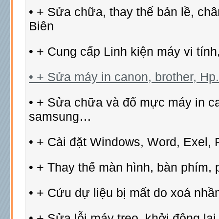
• + Sửa chữa, thay thế bản lề, ch
Biên
• + Cung cấp Linh kiện máy vi tính
• + Sửa máy in canon, brother, Hp..
• + Sửa chữa và đổ mực máy in ca
samsung…
• + Cài đặt Windows, Word, Exel, F
• + Thay thế màn hình, bàn phím, p
• + Cứu dự liệu bị mất do xoá nhầm
• + Sửa lỗi máy treo, khởi động l