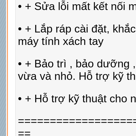
• + Sửa lỗi mất kết nối 
• + Lắp ráp cài đặt, kh
máy tính xách tay
• + Bảo trì , bảo dưỡng 
vừa và nhỏ. Hỗ trợ kỹ t
• + Hỗ trợ kỹ thuật cho
==================
==