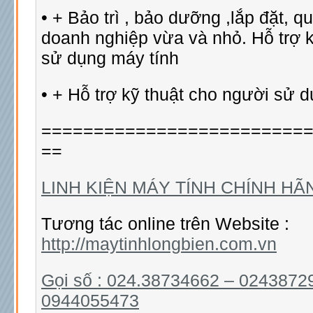
• + Bảo trì , bảo dưỡng ,lắp đặt, q
doanh nghiệp vừa và nhỏ. Hỗ trợ k
sử dụng máy tính
• + Hỗ trợ kỹ thuật cho người sử d
=========================
==
LINH KIỆN MÁY TÍNH CHÍNH HÃ
Tương tác online trên Website :
http://maytinhlongbien.com.vn
Gọi số : 024.38734662 – 0243872
0944055473