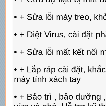
• + Sửa lỗi máy treo, k
• + Diệt Virus, cài đặt p
• + Sửa lỗi mất kết nối 
• + Lắp ráp cài đặt, kh
máy tính xách tay
• + Bảo trì , bảo dưỡng 