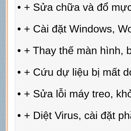
• + Sửa chữa và đổ mự
• + Cài đặt Windows, Wor
• + Thay thế màn hình, 
• + Cứu dự liệu bị mất d
• + Sửa lỗi máy treo, k
• + Diệt Virus, cài đặt p