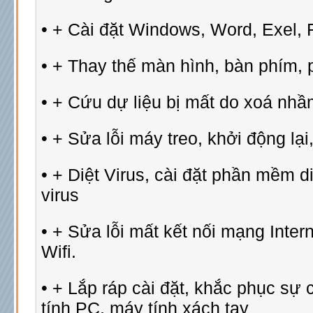
• + Cài đặt Windows, Word, Exel, F
• + Thay thế màn hình, bàn phím, p
• + Cứu dự liệu bị mất do xoá nhầm
• + Sửa lỗi máy treo, khởi động l
• + Diệt Virus, cài đặt phần mềm di
virus
• + Sửa lỗi mất kết nối mạng Inter
Wifi.
• + Lắp ráp cài đặt, khắc phục sự
tính PC, máy tính xách tay